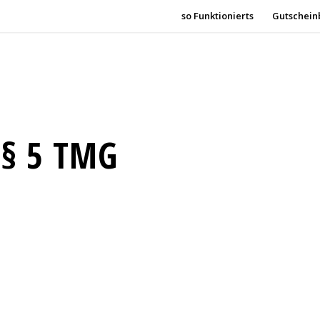
so Funktionierts
Gutschein
 5 TMG